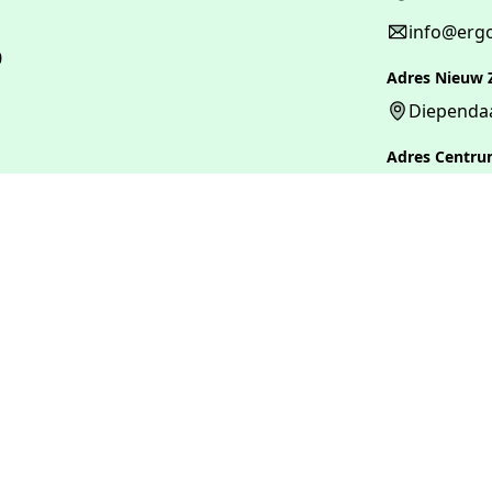
info@ergo
0
Adres Nieuw 
Diependaa
Adres Centr
Vaartweg 
elpen?
Alles rondom Ergotherapie
Wat is Ergotherapie?
Vergoedingen
id
Afspraak maken