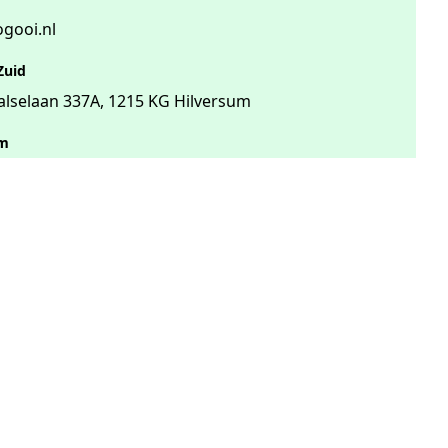
gooi.nl
Zuid
lselaan 337A, 1215 KG Hilversum
um
42 - 112, 1217 SV Hilversum
Onze praktijken
Ergotherapie Gooi en omstreken
035-6284810