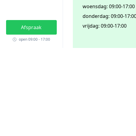
woensdag
:
09:00
-
17:00
donderdag
:
09:00
-
17:0
vrijdag
:
09:00
-
17:00
Afspraak
open 09:00 - 17:00
Hoe kunnen wij h
Ergotherapie
Specialisaties
Chronische Vermoeidhe