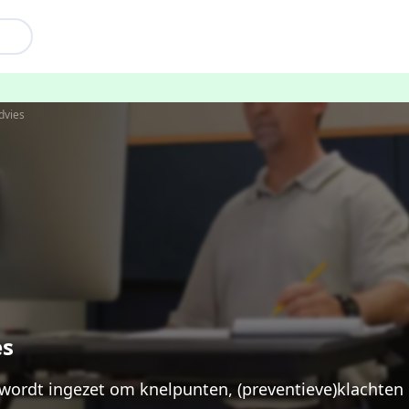
dvies
es
ordt ingezet om knelpunten, (preventieve)klachten 