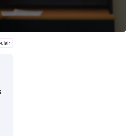
ulair
g