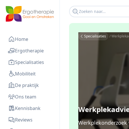
Specialisaties
/ Werkpleka
Home
Ergotherapie
Specialisaties
Mobiliteit
De praktijk
Ons team
Werkplekadvi
Kennisbank
Reviews
Werkplekonderzoek w