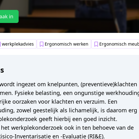
aak in
werkplekadvies
Ergonomisch werken
Ergonomisch meub
s
ordt ingezet om knelpunten, (preventieve)klachten
omen. Fysieke belasting, een ongunstige werkhoudin
grijke oorzaken voor klachten en verzuim. Een
ng, zowel geestelijk als lichamelijk, is daarom erg
plekonderzoek geeft hierbij een goed inzicht.
 het werkplekonderzoek ook in ten behoeve van de
Risico-Inventarisatie en -Evaluatie (RI&E).