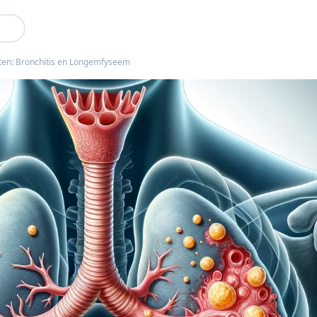
kten: Bronchitis en Longemfyseem