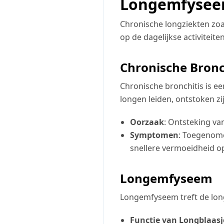
Longemfyse
Chronische longziekten zoa
op de dagelijkse activiteite
Chronische Bronc
Chronische bronchitis is e
longen leiden, ontstoken zi
Oorzaak
: Ontsteking va
Symptomen
: Toegenome
snellere vermoeidheid o
Longemfyseem
Longemfyseem treft de long
Functie van Longblaasj